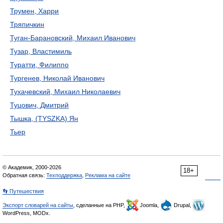
Трумен, Харри
Тряпичкин
Туган-Барановский, Михаил Иванович
Тузар, Властимиль
Туратти, Филиппо
Тургенев, Николай Иванович
Тухачевский, Михаил Николаевич
Туцович, Дмитрий
Тышка, (TYSZKA) Ян
Тьер
© Академик, 2000-2026
18+
Обратная связь:
Техподдержка
,
Реклама на сайте
👣 Путешествия
Экспорт словарей на сайты
, сделанные на PHP,
Joomla,
Drupal,
WordPress, MODx.