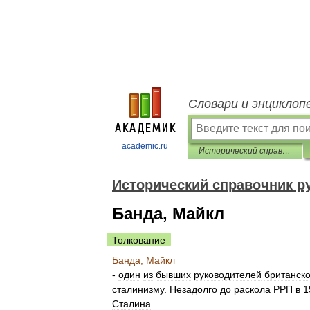
Словари и энциклоп
academic.ru
Исторический справочник русского марксиста
Исторический справочник р
Банда, Майкл
Толкование
Банда
,
Майкл
-
один
из
бывших
руководителей
британск
сталинизму
.
Незадолго
до
раскола
РРП
в
1
Сталина
.