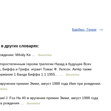
Барбюс, Генри
 в других словарях:
рождении: Mihály Ke …
Википедия
торостепенным героям трилогии Назад в будущее Всех
 Биффа и Грифа играет Томас Ф. Уилсон. Актёр также
Содержание 1 Банда Биффа 1.1 1955… …
Википедия
 вручении премии Эмми, август 1988 года Имя при рождении:
педия
el J. Fox На 40 м вручении премии Эмми, август 1988 года
ата рождения …
Википедия