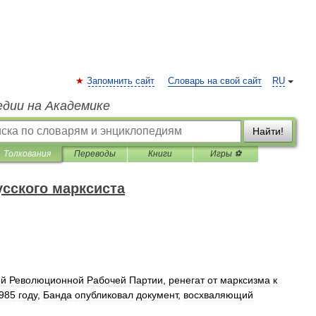
Запомнить сайт
Словарь на свой сайт
RU
едии на Академике
Найти!
Толкования
Переводы
Книги
Игры ⚽
усского марксиста
ой
Революционной
Рабочей
Партии
,
ренегат
от
марксизма
к
985
году
,
Банда
опубликовал
документ
,
восхваляющий