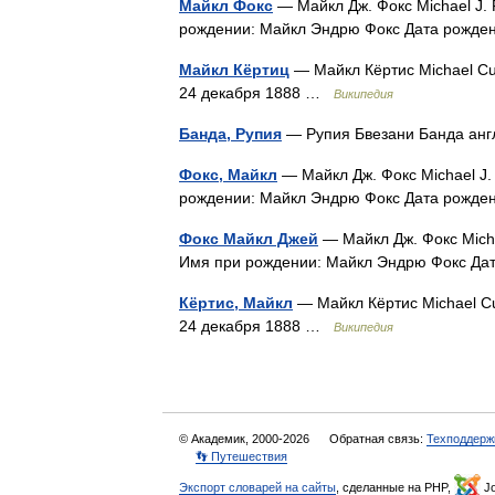
Майкл Фокс
— Майкл Дж. Фокс Michael J. 
рождении: Майкл Эндрю Фокс Дата рож
Майкл Кёртиц
— Майкл Кёртис Michael Cur
24 декабря 1888 …
Википедия
Банда, Рупия
— Рупия Бвезани Банда анг
Фокс, Майкл
— Майкл Дж. Фокс Michael J.
рождении: Майкл Эндрю Фокс Дата рож
Фокс Майкл Джей
— Майкл Дж. Фокс Micha
Имя при рождении: Майкл Эндрю Фокс Д
Кёртис, Майкл
— Майкл Кёртис Michael Cu
24 декабря 1888 …
Википедия
© Академик, 2000-2026
Обратная связь:
Техподдерж
👣 Путешествия
Экспорт словарей на сайты
, сделанные на PHP,
Jo