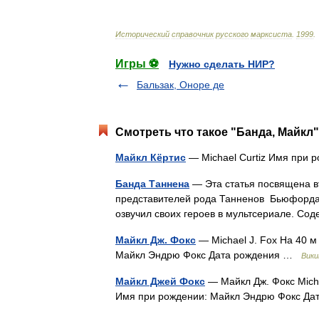
Исторический
справочник
русского
марксиста
.
1999
.
Игры ⚽
Нужно сделать НИР?
Бальзак, Оноре де
Смотреть что такое "Банда, Майкл"
Майкл Кёртис
— Michael Curtiz Имя при 
Банда Таннена
— Эта статья посвящена в
представителей рода Танненов Бьюфорда,
озвучил своих героев в мультсериале. 
Майкл Дж. Фокс
— Michael J. Fox На 40 м
Майкл Эндрю Фокс Дата рождения …
Вики
Майкл Джей Фокс
— Майкл Дж. Фокс Micha
Имя при рождении: Майкл Эндрю Фокс Д