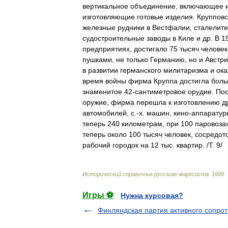
вертикальное
объединение
,
включающее
изготовляющие
готовые
изделия
.
Круппов
железные
рудники
в
Вестфалии
,
сталелит
судостроительные
заводы
в
Киле
и
др
.
В
1
предприятиях
,
достигало
75
тысяч
человек
пушками
,
не
только
Германию
,
но
и
Австр
в
развитии
германского
милитаризма
и
ока
время
войны
фирма
Круппа
достигла
боль
знаменитое
42
-
сантиметровое
орудие
.
По
оружие
,
фирма
перешла
к
изготовлению
д
автомобилей
,
с
.-
х
.
машин
,
кино
-
аппаратур
теперь
240
километрам
,
при
100
паровоза
теперь
около
100
тысяч
человек
,
сосредот
рабочий
городок
на
12
тыс
.
квартир
. /
Т
.
9
/
Исторический
справочник
русского
марксиста
.
1999
.
Игры ⚽
Нужна курсовая?
Финляндская партия активного сопро