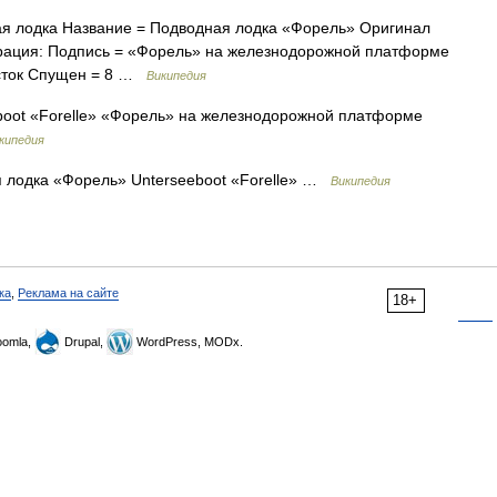
 лодка Название = Подводная лодка «Форель» Оригинал
страция: Подпись = «Форель» на железнодорожной платформе
осток Спущен = 8 …
Википедия
oot «Forelle» «Форель» на железнодорожной платформе
кипедия
лодка «Форель» Unterseeboot «Forelle» …
Википедия
ка
,
Реклама на сайте
18+
omla,
Drupal,
WordPress, MODx.