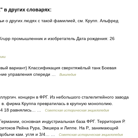
" в других словарях:
ьи о других людях с такой фамилией, см. Крупп. Альфред
Krupp промышленник и изобретатель Дата рождения: 26
ики
вый вариант) Классификация сверхтяжёлый танк Боевая
ление управления спереди …
Википедия
аллургич. концерн в ФРГ. Из небольшого сталелитейного завода
 19 в. фирма Круппа превратилась в крупную монополию.
1914 18 равнялись… …
Советская историческая энциклопедия
ермании, основная индустриальная база ФРГ. Территория Р.
ритоков Рейна Рура, Эмшера и Липпе. На Р., занимающий
5 добычи кам. угля и 3/4… …
Советская историческая энциклопедия