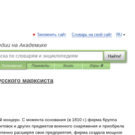
Запомнить сайт
Словарь на свой сайт
RU
едии на Академике
Найти!
Толкования
Переводы
Книги
Игры ⚽
усского марксиста
й
концерн
.
С
момента
основания
(
в
1810
г
.)
фирма
Круппа
нтовок
и
других
предметов
военного
снаряжения
и
приобрела
епенно
расширяя
свои
предприятия
,
фирма
создала
мощное