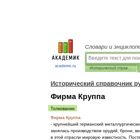
Словари и энциклоп
academic.ru
Исторический справочник русского марксиста
Исторический справочник р
Фирма Круппа
Толкование
Фирма
Круппа
-
крупнейший
германский
металлургически
занялась
производством
орудий
,
брони
,
ви
в
этой
отрасли
мировую
известность
.
Пост