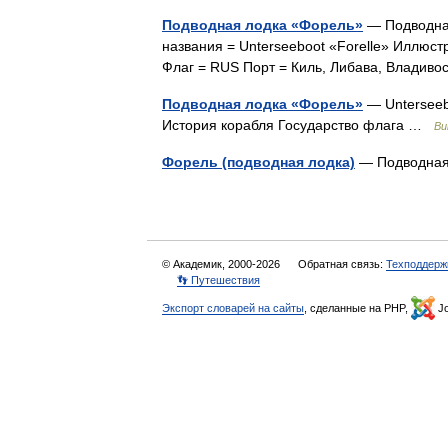
Подводная лодка «Форель»
— Подводная
названия = Unterseeboot «Forelle» Иллю
Флаг = RUS Порт = Киль, Либава, Владив
Подводная лодка «Форель»
— Unterseeb
История корабля Государство флага …
Ви
Форель (подводная лодка)
— Подводная 
© Академик, 2000-2026
Обратная связь:
Техподдерж
👣 Путешествия
Экспорт словарей на сайты
, сделанные на PHP,
Jo