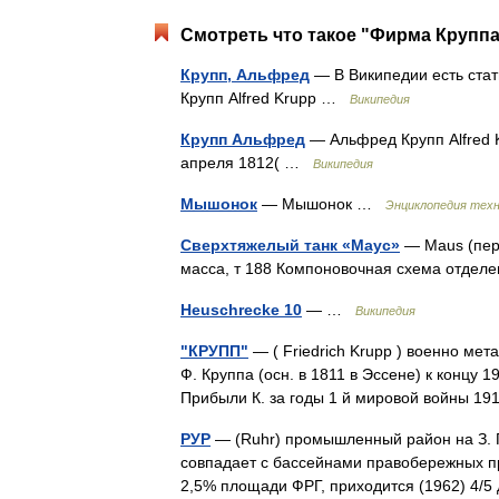
Смотреть что такое "Фирма Круппа
Крупп, Альфред
— В Википедии есть стат
Крупп Alfred Krupp …
Википедия
Крупп Альфред
— Альфред Крупп Alfred 
апреля 1812( …
Википедия
Мышонок
— Мышонок …
Энциклопедия техн
Сверхтяжелый танк «Маус»
— Maus (пер
масса, т 188 Компоновочная схема отде
Heuschrecke 10
— …
Википедия
"КРУПП"
— ( Friedrich Krupp ) военно мет
Ф. Круппа (осн. в 1811 в Эссене) к концу
Прибыли К. за годы 1 й мировой войны 
РУР
— (Ruhr) промышленный район на З. Г
совпадает с бассейнами правобережных п
2,5% площади ФРГ, приходится (1962) 4/