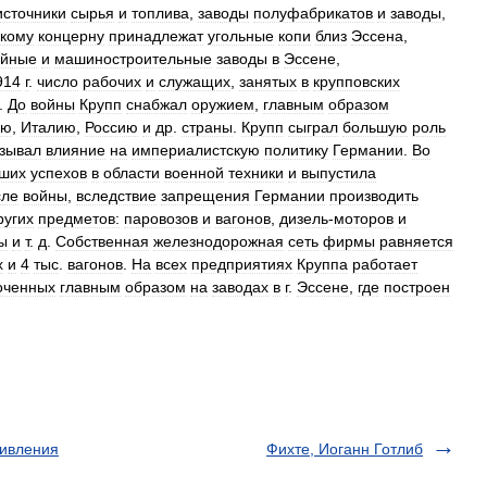
источники
сырья
и
топлива
,
заводы
полуфабрикатов
и
заводы
,
скому
концерну
принадлежат
угольные
копи
близ
Эссена
,
ейные
и
машиностроительные
заводы
в
Эссене
,
914
г
.
число
рабочих
и
служащих
,
занятых
в
крупповских
.
До
войны
Крупп
снабжал
оружием
,
главным
образом
ию
,
Италию
,
Россию
и
др
.
страны
.
Крупп
сыграл
большую
роль
зывал
влияние
на
империалистскую
политику
Германии
.
Во
ших
успехов
в
области
военной
техники
и
выпустила
сле
войны
,
вследствие
запрещения
Германии
производить
ругих
предметов:
паровозов
и
вагонов
,
дизель
-
моторов
и
ы
и
т
.
д
.
Собственная
железнодорожная
сеть
фирмы
равняется
х
и
4
тыс
.
вагонов
.
На
всех
предприятиях
Круппа
работает
оченных
главным
образом
на
заводах
в
г
.
Эссене
,
где
построен
тивления
Фихте, Иоганн Готлиб